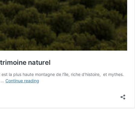
trimoine naturel
t la plus haute montagne de l’île, riche d’histoire, et mythes.
Géoparcs
s …
Continue reading
mondiaux
UNESCO
|
Le
Psiloritis :
un
chemin
entre