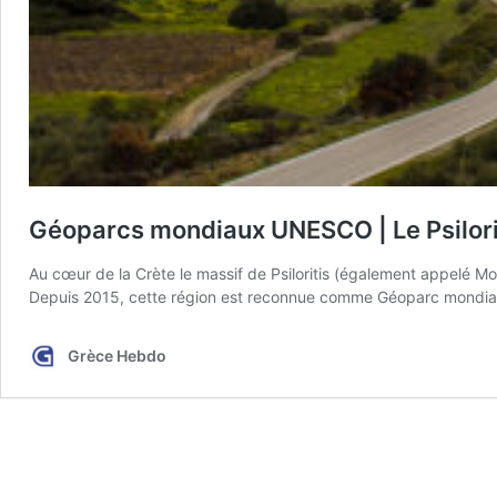
Géoparcs mondiaux UNESCO | Le Psiloriti
Au cœur de la Crète le massif de Psiloritis (également appelé Mo
Depuis 2015, cette région est reconnue comme Géoparc mondial 
Grèce Hebdo