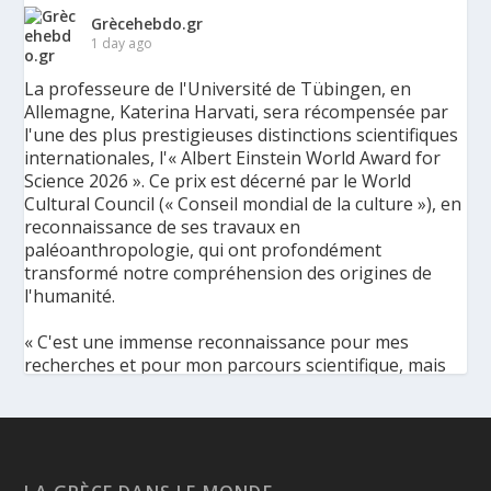
Grècehebdo.gr
1 day ago
La professeure de l'Université de Tübingen, en
Allemagne, Katerina Harvati, sera récompensée par
l'une des plus prestigieuses distinctions scientifiques
internationales, l'« Albert Einstein World Award for
Science 2026 ». Ce prix est décerné par le World
Cultural Council (« Conseil mondial de la culture »), en
reconnaissance de ses travaux en
paléoanthropologie, qui ont profondément
transformé notre compréhension des origines de
l'humanité.
« C'est une immense reconnaissance pour mes
recherches et pour mon parcours scientifique, mais
aussi pour ma discipline dans son ensemble », a
déclaré l'éminente paléoanthropologue grecque à
l'Agence de presse grecque (AMNA). « Elle met en
lumière la portée universelle de la
paléoanthropologie, une discipline qui apporte des