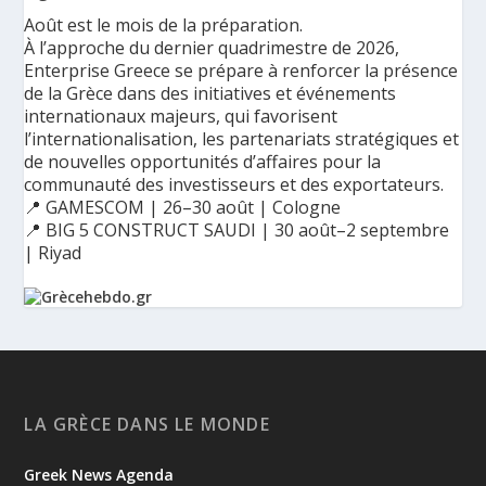
Août est le mois de la préparation.
À l’approche du dernier quadrimestre de 2026,
Enterprise Greece se prépare à renforcer la présence
de la Grèce dans des initiatives et événements
internationaux majeurs, qui favorisent
l’internationalisation, les partenariats stratégiques et
de nouvelles opportunités d’affaires pour la
communauté des investisseurs et des exportateurs.
📍 GAMESCOM | 26–30 août | Cologne
📍 BIG 5 CONSTRUCT SAUDI | 30 août–2 septembre
| Riyad
Ο Αύγουστος είναι ο μήνας της προετοιμασίας.
Καθώς πλησιάζουμε στο τελευταίο τετράμηνο του 2026, η
Enterprise Greece προετοιμάζει τη δυναμική παρουσία της
Ελλάδας σε διεθνείς δράσεις, που ενισχύουν την
LA GRÈCE DANS LE MONDE
εξωστρέφεια, τις συνεργασίες και τις νέες επιχειρηματικές
ευκαιρίες για την επενδυτική και εξαγωγική κοινότητα.
Greek News Agenda
GAMESCOM | 26–30 Αυγούστου| Κολωνία