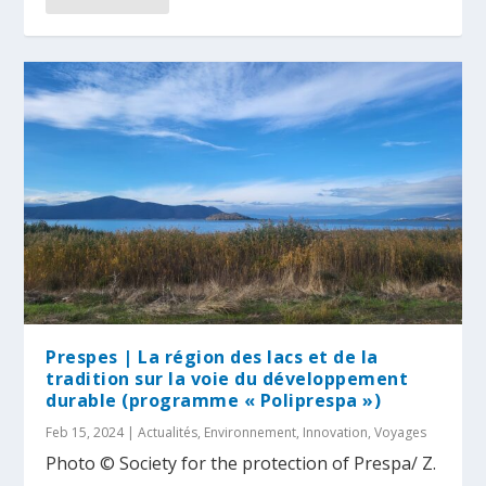
Prespes | La région des lacs et de la
tradition sur la voie du développement
durable (programme « Poliprespa »)
Feb 15, 2024
|
Actualités
,
Environnement
,
Innovation
,
Voyages
Photo © Society for the protection of Prespa/ Z.