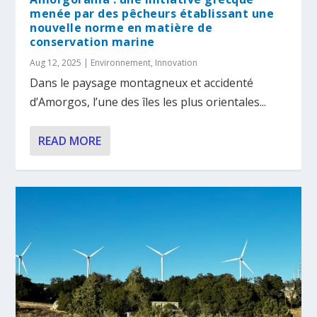
menée par des pêcheurs établissant une
nouvelle norme en matière de
conservation marine
Aug 12, 2025
|
Environnement
,
Innovation
Dans le paysage montagneux et accidenté
d’Amorgos, l’une des îles les plus orientales...
READ MORE