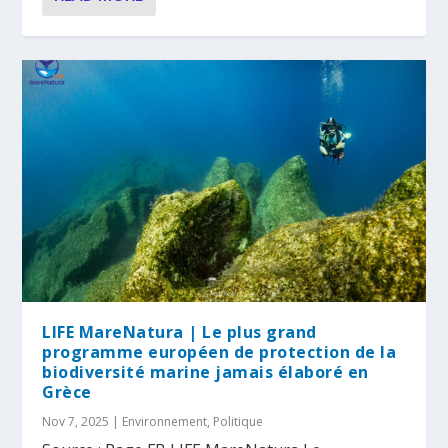
LIFE MareNatura | Le plus grand
programme européen de protection de la
biodiversité marine jamais élaboré en
Grèce
Nov 7, 2025
|
Environnement
,
Politique