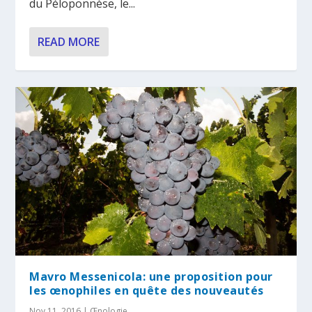
du Péloponnèse, le...
READ MORE
Mavro Messenicola: une proposition pour
les œnophiles en quête des nouveautés
Nov 11, 2016
|
Œnologie