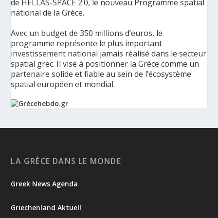
de HELLAS-SPACE 2.0, le nouveau Programme spatial
national de la Grèce.
Avec un budget de 350 millions d’euros, le
programme représente le plus important
investissement national jamais réalisé dans le secteur
spatial grec. Il vise à positionner la Grèce comme un
partenaire solide et fiable au sein de l’écosystème
spatial européen et mondial.
La Grèce présente un Programme spatial national de
350 millions d’euros pour renforcer la sécurité,
l’innovation et la résilience - Grèce Hebdo
Le ministère de la Gouvernance numérique et de
LA GRÈCE DANS LE MONDE
l’Intelligence artificielle a présenté les principaux axes de
HELLAS-SPACE 2.0, le nouveau Programme spatial national de
Greek News Agenda
la Grèce, une initiative de 350 millions d’euros destinée à
renforcer la sécurité, la résilience et les capacités tec...
Griechenland Aktuell