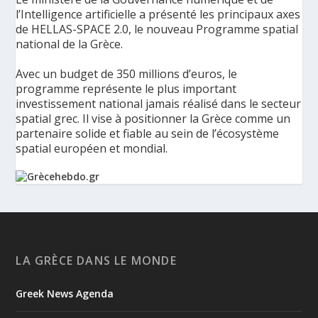
l’Intelligence artificielle a présenté les principaux axes
de HELLAS-SPACE 2.0, le nouveau Programme spatial
national de la Grèce.
Avec un budget de 350 millions d’euros, le
programme représente le plus important
investissement national jamais réalisé dans le secteur
spatial grec. Il vise à positionner la Grèce comme un
partenaire solide et fiable au sein de l’écosystème
spatial européen et mondial.
La Grèce présente un Programme spatial national de
350 millions d’euros pour renforcer la sécurité,
l’innovation et la résilience - Grèce Hebdo
Le ministère de la Gouvernance numérique et de
LA GRÈCE DANS LE MONDE
l’Intelligence artificielle a présenté les principaux axes de
HELLAS-SPACE 2.0, le nouveau Programme spatial national de
Greek News Agenda
la Grèce, une initiative de 350 millions d’euros destinée à