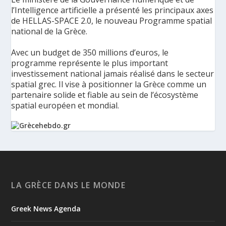
l’Intelligence artificielle a présenté les principaux axes
de HELLAS-SPACE 2.0, le nouveau Programme spatial
national de la Grèce.
Avec un budget de 350 millions d’euros, le
programme représente le plus important
investissement national jamais réalisé dans le secteur
spatial grec. Il vise à positionner la Grèce comme un
partenaire solide et fiable au sein de l’écosystème
spatial européen et mondial.
La Grèce présente un Programme spatial national de
350 millions d’euros pour renforcer la sécurité,
l’innovation et la résilience - Grèce Hebdo
Le ministère de la Gouvernance numérique et de
LA GRÈCE DANS LE MONDE
l’Intelligence artificielle a présenté les principaux axes de
HELLAS-SPACE 2.0, le nouveau Programme spatial national de
Greek News Agenda
la Grèce, une initiative de 350 millions d’euros destinée à