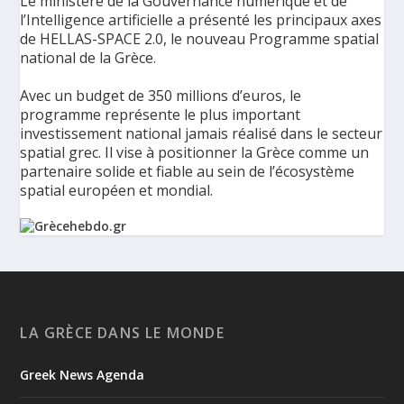
Le ministère de la Gouvernance numérique et de
l’Intelligence artificielle a présenté les principaux axes
de HELLAS-SPACE 2.0, le nouveau Programme spatial
national de la Grèce.
Avec un budget de 350 millions d’euros, le
programme représente le plus important
investissement national jamais réalisé dans le secteur
spatial grec. Il vise à positionner la Grèce comme un
partenaire solide et fiable au sein de l’écosystème
spatial européen et mondial.
La Grèce présente un Programme spatial national de
350 millions d’euros pour renforcer la sécurité,
l’innovation et la résilience - Grèce Hebdo
Le ministère de la Gouvernance numérique et de
LA GRÈCE DANS LE MONDE
l’Intelligence artificielle a présenté les principaux axes de
HELLAS-SPACE 2.0, le nouveau Programme spatial national de
Greek News Agenda
la Grèce, une initiative de 350 millions d’euros destinée à