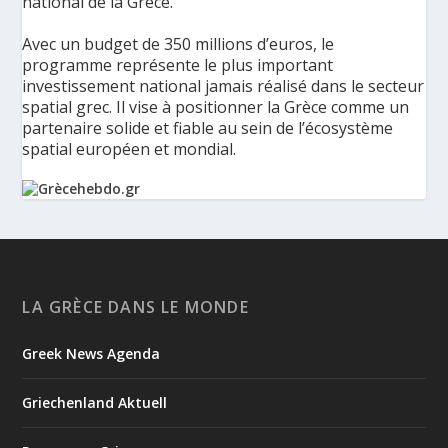
national de la Grèce.
Avec un budget de 350 millions d’euros, le
programme représente le plus important
investissement national jamais réalisé dans le secteur
spatial grec. Il vise à positionner la Grèce comme un
partenaire solide et fiable au sein de l’écosystème
spatial européen et mondial.
La Grèce présente un Programme spatial national de
350 millions d’euros pour renforcer la sécurité,
l’innovation et la résilience - Grèce Hebdo
Le ministère de la Gouvernance numérique et de
LA GRÈCE DANS LE MONDE
l’Intelligence artificielle a présenté les principaux axes de
HELLAS-SPACE 2.0, le nouveau Programme spatial national de
Greek News Agenda
la Grèce, une initiative de 350 millions d’euros destinée à
renforcer la sécurité, la résilience et les capacités tec...
Griechenland Aktuell
4
1
View on Facebook