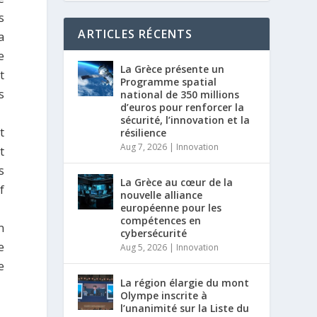
s
ARTICLES RÉCENTS
a
e
La Grèce présente un
t
Programme spatial
s
national de 350 millions
d’euros pour renforcer la
sécurité, l’innovation et la
t
résilience
Aug 7, 2026
|
Innovation
t
s
La Grèce au cœur de la
f
nouvelle alliance
européenne pour les
compétences en
n
cybersécurité
e
Aug 5, 2026
|
Innovation
e
La région élargie du mont
Olympe inscrite à
l’unanimité sur la Liste du