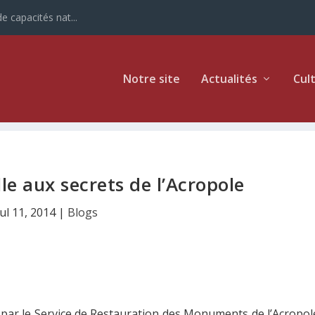
e capacités nat...
Notre site
Actualités
Cul
lle aux secrets de l’Acropole
Jul 11, 2014
|
Blogs
 par le Service de Restauration des Monuments de l’Acropol