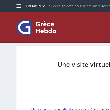
TRENDING:
La Grèce se dote pour la première fois d
Une visite virtue
Une nouvelle application web
a été lancée