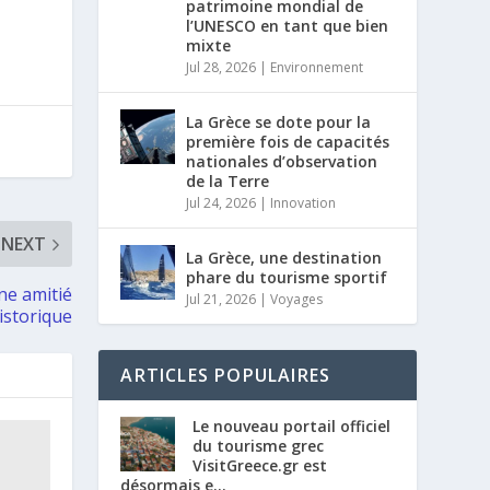
patrimoine mondial de
l’UNESCO en tant que bien
mixte
Jul 28, 2026
|
Environnement
La Grèce se dote pour la
première fois de capacités
nationales d’observation
de la Terre
Jul 24, 2026
|
Innovation
NEXT
La Grèce, une destination
phare du tourisme sportif
ne amitié
Jul 21, 2026
|
Voyages
istorique
ARTICLES POPULAIRES
Le nouveau portail officiel
du tourisme grec
VisitGreece.gr est
désormais e...