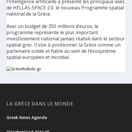
l’Intelligence artificielle a présenté les principaux axes
de HELLAS-SPACE 2.0, le nouveau Programme spatial
national de la Grèce.
Avec un budget de 350 millions d’euros, le
programme représente le plus important
investissement national jamais réalisé dans le secteur
spatial grec. Il vise à positionner la Grèce comme un
partenaire solide et fiable au sein de l’écosystème
spatial européen et mondial.
La Grèce présente un Programme spatial national de
350 millions d’euros pour renforcer la sécurité,
l’innovation et la résilience - Grèce Hebdo
Le ministère de la Gouvernance numérique et de
LA GRÈCE DANS LE MONDE
l’Intelligence artificielle a présenté les principaux axes de
HELLAS-SPACE 2.0, le nouveau Programme spatial national de
Greek News Agenda
la Grèce, une initiative de 350 millions d’euros destinée à
renforcer la sécurité, la résilience et les capacités tec...
Griechenland Aktuell