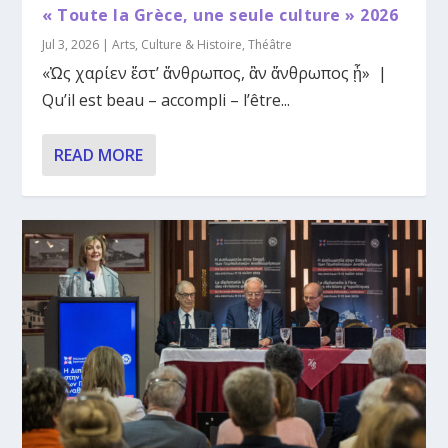
« Toute la Grèce, une seule culture » 2026
Jul 3, 2026
|
Arts
,
Culture & Histoire
,
Théâtre
«Ὡς χαρίεν ἔστ’ ἄνθρωπος, ἂν ἄνθρωπος ᾖ» |
Qu’il est beau – accompli – l’être...
READ MORE