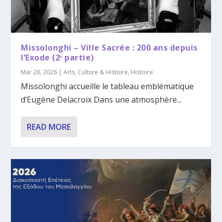
Missolonghi – Ville Sacrée : 200 ans depuis
l’Exode (2ᵉ partie)
Mar 26, 2026
|
Arts
,
Culture & Histoire
,
Histoire
Missolonghi accueille le tableau emblématique
d’Eugène Delacroix Dans une atmosphère...
READ MORE