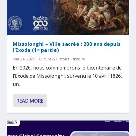
Missolonghi – Ville sacrée : 200 ans depuis
l’Exode (1ʳᵉ partie)
Mar 24, 2026
|
Culture & Histoire
,
Histoire
En 2026, nous commémorons le bicentenaire de
l’Exode de Missolonghi, survenu le 10 avril 1826,
un...
READ MORE