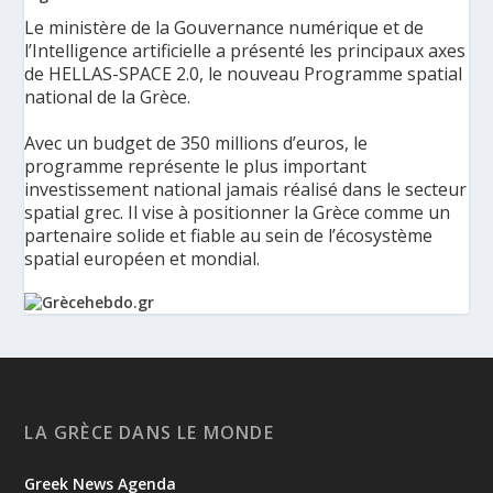
Le ministère de la Gouvernance numérique et de
l’Intelligence artificielle a présenté les principaux axes
de HELLAS-SPACE 2.0, le nouveau Programme spatial
national de la Grèce.
Avec un budget de 350 millions d’euros, le
programme représente le plus important
investissement national jamais réalisé dans le secteur
spatial grec. Il vise à positionner la Grèce comme un
partenaire solide et fiable au sein de l’écosystème
spatial européen et mondial.
La Grèce présente un Programme spatial national de
350 millions d’euros pour renforcer la sécurité,
l’innovation et la résilience - Grèce Hebdo
Le ministère de la Gouvernance numérique et de
LA GRÈCE DANS LE MONDE
l’Intelligence artificielle a présenté les principaux axes de
HELLAS-SPACE 2.0, le nouveau Programme spatial national de
Greek News Agenda