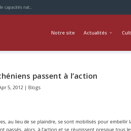
e capacités nat...
Notre site
Actualités
Cul
théniens passent à l’action
Apr 5, 2012
|
Blogs
es, au lieu de se plaindre, se sont mobilisés pour embellir l
sont passés, alors, à l’action et se réunissent presque tous le