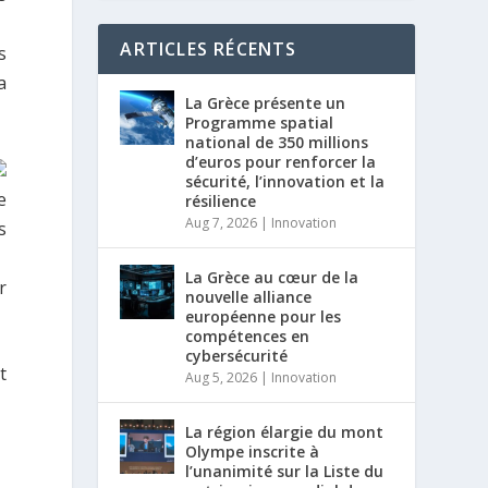
ARTICLES RÉCENTS
s
a
La Grèce présente un
Programme spatial
national de 350 millions
d’euros pour renforcer la
sécurité, l’innovation et la
e
résilience
Aug 7, 2026
|
Innovation
s
La Grèce au cœur de la
r
nouvelle alliance
européenne pour les
compétences en
cybersécurité
t
Aug 5, 2026
|
Innovation
La région élargie du mont
Olympe inscrite à
l’unanimité sur la Liste du