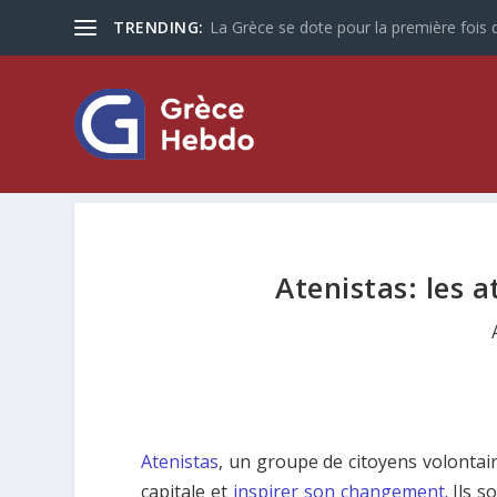
TRENDING:
La Grèce se dote pour la première fois d
Atenistas: les a
Atenistas
, un groupe de citoyens volontair
capitale et
inspirer son changement
. Ils 