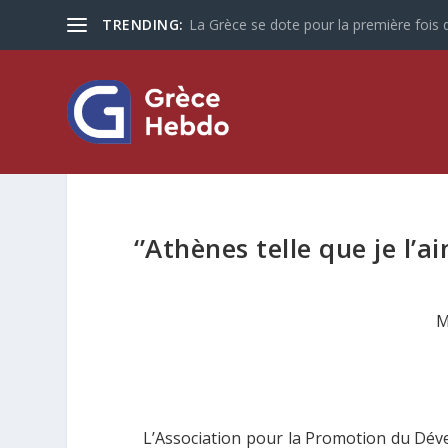
TRENDING:
La Grèce se dote pour la première fois d
‘’Athènes telle que je l’a
M
L’Association pour la Promotion du Dé