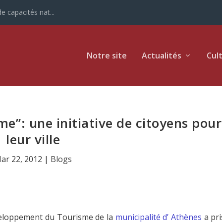
e capacités nat...
Notre site
Actualités
Cul
ime’’: une initiative de citoyens pour
leur ville
ar 22, 2012
|
Blogs
veloppement du Tourisme de la
municipalité d’ Athènes
a pri