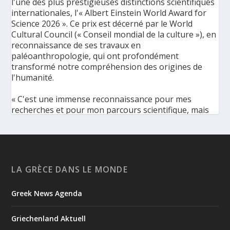
l'une des plus prestigieuses distinctions scientifiques
internationales, l'« Albert Einstein World Award for
Science 2026 ». Ce prix est décerné par le World
Cultural Council (« Conseil mondial de la culture »), en
reconnaissance de ses travaux en
paléoanthropologie, qui ont profondément
transformé notre compréhension des origines de
l'humanité.
« C'est une immense reconnaissance pour mes
recherches et pour mon parcours scientifique, mais
aussi pour ma discipline dans son ensemble », a
déclaré l'éminente paléoanthropologue grecque à
l'Agence de presse grecque (AMNA). « Elle met en
lumière la portée universelle de la
paléoanthropologie, une discipline qui apporte des
LA GRÈCE DANS LE MONDE
réponses à des questions fondamentales pour toute
l'humanité : d'où venons-nous, comment sommes-
Greek News Agenda
nous arrivés jusqu'ici et ce que l'avenir pourrait nous
réserver », a ajouté Mme Harvati.
Griechenland Aktuell
Le prix « Albert Einstein World Award for Science » est