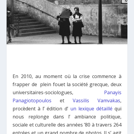
Εn 2010, au moment où la crise commence à
frapper de plein fouet la société grecque, deux
universitaires-sociologues,
Panayis
Panagiotopoulos
et
Vassilis Vamvakas
,
procèdent à l’ édition d’
un lexique détaillé
qui
nous replonge dans l’ ambiance politique,
sociale et culturelle des années ’80 à travers 264
entrées et un grand nombre de photos. Ιl s’ agit