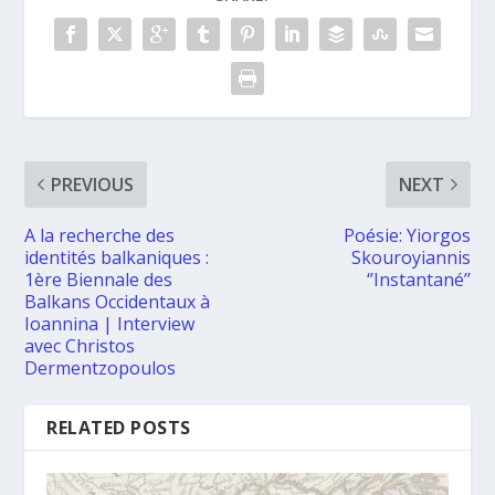
PREVIOUS
NEXT
Α la recherche des
Poésie: Yiorgos
identités balkaniques :
Skouroyiannis
1ère Biennale des
‘’Instantané’’
Balkans Occidentaux à
Ioannina | Interview
avec Christos
Dermentzopoulos
RELATED POSTS