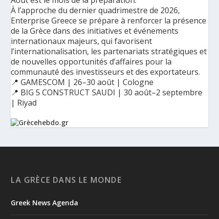
À l’approche du dernier quadrimestre de 2026,
Enterprise Greece se prépare à renforcer la présence
de la Grèce dans des initiatives et événements
internationaux majeurs, qui favorisent
l’internationalisation, les partenariats stratégiques et
de nouvelles opportunités d’affaires pour la
communauté des investisseurs et des exportateurs.
📍 GAMESCOM | 26–30 août | Cologne
📍 BIG 5 CONSTRUCT SAUDI | 30 août–2 septembre
| Riyad
Ο Αύγουστος είναι ο μήνας της προετοιμασίας.
Καθώς πλησιάζουμε στο τελευταίο τετράμηνο του 2026, η
Enterprise Greece προετοιμάζει τη δυναμική παρουσία της
Ελλάδας σε διεθνείς δράσεις, που ενισχύουν την
LA GRÈCE DANS LE MONDE
εξωστρέφεια, τις συνεργασίες και τις νέες επιχειρηματικές
ευκαιρίες για την επενδυτική και εξαγωγική κοινότητα.
Greek News Agenda
GAMESCOM | 26–30 Αυγούστου| Κολωνία
BIG 5 CONSTRUCT SAUDI | 30 Αυγούστου-2 Σεπτεμβρίου |