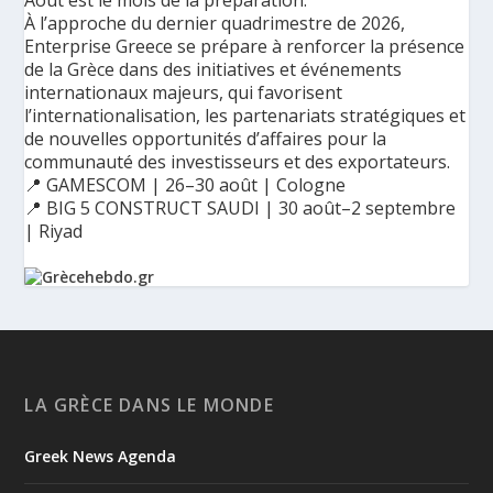
Août est le mois de la préparation.
À l’approche du dernier quadrimestre de 2026,
Enterprise Greece se prépare à renforcer la présence
de la Grèce dans des initiatives et événements
internationaux majeurs, qui favorisent
l’internationalisation, les partenariats stratégiques et
de nouvelles opportunités d’affaires pour la
communauté des investisseurs et des exportateurs.
📍 GAMESCOM | 26–30 août | Cologne
📍 BIG 5 CONSTRUCT SAUDI | 30 août–2 septembre
| Riyad
Ο Αύγουστος είναι ο μήνας της προετοιμασίας.
Καθώς πλησιάζουμε στο τελευταίο τετράμηνο του 2026, η
Enterprise Greece προετοιμάζει τη δυναμική παρουσία της
Ελλάδας σε διεθνείς δράσεις, που ενισχύουν την
LA GRÈCE DANS LE MONDE
εξωστρέφεια, τις συνεργασίες και τις νέες επιχειρηματικές
ευκαιρίες για την επενδυτική και εξαγωγική κοινότητα.
Greek News Agenda
GAMESCOM | 26–30 Αυγούστου| Κολωνία
BIG 5 CONSTRUCT SAUDI | 30 Αυγούστου-2 Σεπτεμβρίου |