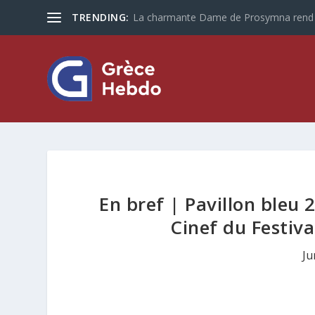
TRENDING:
Les touristes plus que jamais optent po
En bref | Pavillon bleu 
Cinef du Festiva
Ju