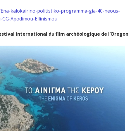
/Ena-kalokairino-politistiko-programma-gia-40-neous-
ti-GG-Apodimou-Ellinismou
Festival international du film archéologique de l’Oregon