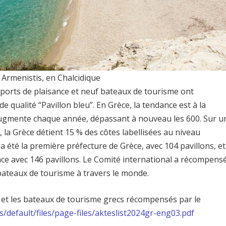
 Armenistis, en Chalcidique
t ports de plaisance et neuf bateaux de tourisme ont
e qualité “Pavillon bleu”. En Grèce, la tendance est à la
augmente chaque année, dépassant à nouveau les 600. Sur u
 la Grèce détient 15 % des côtes labellisées au niveau
 a été la première préfecture de Grèce, avec 104 pavillons, et
ace avec 146 pavillons. Le Comité international a récompens
 bateaux de tourisme à travers le monde.
e et les bateaux de tourisme grecs récompensés par le
s/default/files/page-files/akteslist2024gr-eng03.pdf