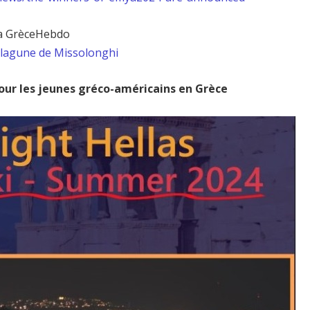
via GrèceHebdo
 lagune de Missolonghi
our les jeunes gréco-américains en Grèce