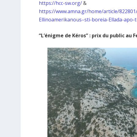
https://hcc-sw.org/
&
https://www.amna.gr/home/article/822801
Ellinoamerikanous–sti-boreia-Ellada-apo-
“L’énigme de Kéros” : prix du public au 