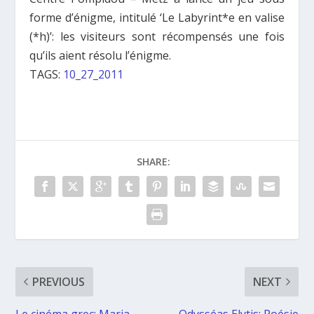
forme d’énigme, intitulé ‘Le Labyrint*e en valise
(*h)’: les visiteurs sont récompensés une fois
qu’ils aient résolu l’énigme.
TAGS:
10_27_2011
SHARE:
PREVIOUS
NEXT
Le cinéma grec: Maria
Odysséas Elytis: Poésie