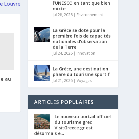
l’UNESCO en tant que bien
le Louvre
mixte
Jul 28, 2026
|
Environnement
La Grèce se dote pour la
première fois de capacités
nationales d’observation
de la Terre
Jul 24, 2026
|
Innovation
La Grèce, une destination
phare du tourisme sportif
ée au
Jul 21, 2026
|
Voyages
ARTICLES POPULAIRES
Le nouveau portail officiel
du tourisme grec
VisitGreece.gr est
désormais e...