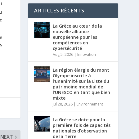
u
ARTICLES RÉCENTS
u
t
La Grèce au cœur de la
nouvelle alliance
e
européenne pour les
compétences en
e
cybersécurité
Aug 5, 2026
|
Innovation
La région élargie du mont
Olympe inscrite à
l’unanimité sur la Liste du
patrimoine mondial de
l’UNESCO en tant que bien
mixte
Jul 28, 2026
|
Environnement
La Grèce se dote pour la
première fois de capacités
nationales d’observation
NEXT
de la Terre