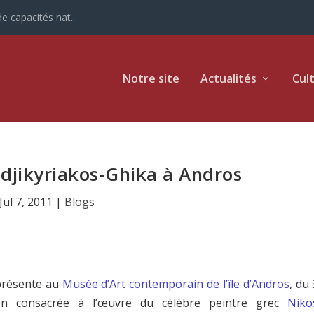
e capacités nat...
Notre site
Actualités
Cul
adjikyriakos-Ghika à Andros
Jul 7, 2011
|
Blogs
résente au
Musée d’Art contemporain de l’île d’Andros
, du 
ion consacrée à l’œuvre du célèbre peintre grec
Niko