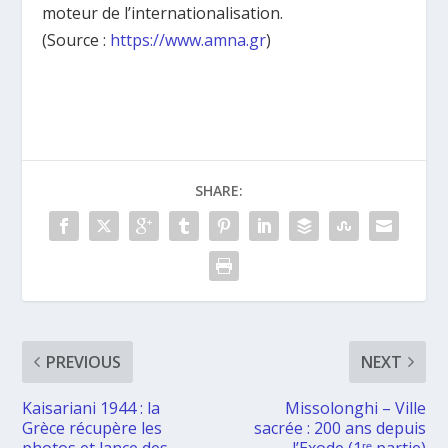
moteur de l’internationalisation.
(Source :
https://www.amna.gr
)
SHARE:
PREVIOUS
NEXT
Kaisariani 1944 : la
Missolonghi – Ville
Grèce récupère les
sacrée : 200 ans depuis
photos et lance des
l’Exode (1ʳᵉ partie)