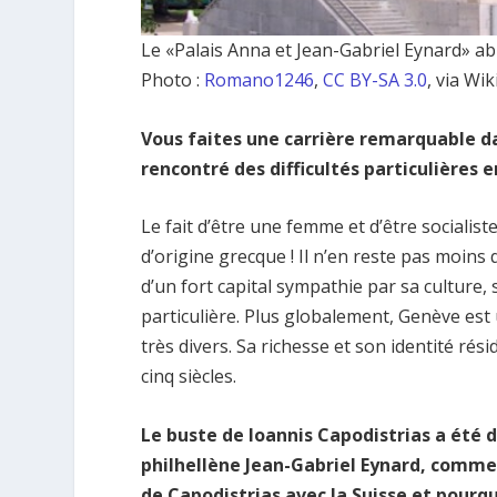
Le «Palais Anna et Jean-Gabriel Eynard» ab
Photo :
Romano1246
,
CC BY-SA 3.0
, via W
Vous faites une carrière remarquable dan
rencontré des difficultés particulières
Le fait d’être une femme et d’être socialiste
d’origine grecque ! Il n’en reste pas moins
d’un fort capital sympathie par sa culture, s
particulière. Plus globalement, Genève est
très divers. Sa richesse et son identité rés
cinq siècles.
Le buste de Ioannis Capodistrias a été 
philhellène Jean-Gabriel Eynard, comme 
de Capodistrias avec la Suisse et pourqu