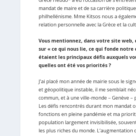
Grèce Hebdo* a eu l’occasion de s’entreten
mandat de maire et de sa carrière politique,
philhellénisme. Mme Kitsos nous a égalemen
relation personnelle avec la Grèce et la cul
Vous mentionnez, dans votre site web, 
sur « ce qui nous lie, ce qui fonde notre
étaient les principaux défis auxquels v
quelles ont été vos priorités ?
J’ai placé mon année de mairie sous le sig
et géopolitique instable, il me semblait né
commun, et à une ville-monde – Genève – por
Les défis rencontrés durant mon mandat ont
fonctions en pleine pandémie et ma priorit
population largement invisibilisée, souvent
les plus riches du monde. L’augmentation d