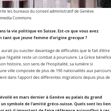
rite les bureaux du conseil administratif de Genève.
ikimedia Commons
s la vie politique en Suisse. Est-ce que vous avez
 en tant que jeune femme d’origine grecque ?
 aurait pu susciter davantage de difficultés que le fait d’être
 que l’égalité reste un combat à poursuivre. La Grèce bénéfici
on histoire, son sens de l’hospitalité, sa lumière si
 une ville composée de plus de 190 nationalités aux parcour
ident dans l’apport des différentes migrations depuis plus de
dévoilé en mars dernier à Genève au palais du grand
un symbole de l’amitié gréco-suisse. Quels sont les lien
oi est-il important de faire référence aujourd’hui à ces