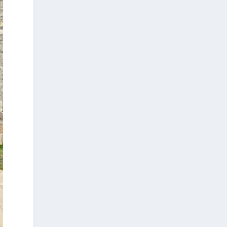
adopteront l’IA les premiers, mais à
ceux qui comprendront les premiers
comment elle redéfinit les règles de la
communication.
Le 1er Athens Media &
Communications Summit, qui se
tiendra le 2 octobre 2026 à l’Hôtel
Grande Bretagne, ambitionne de
devenir le rendez-vous annuel de
référence pour tous ceux qui
façonnent l’avenir des médias, de la
communication et de l’influence
publique en Grèce.
Le Sommet réunira des représentants
des institutions publiques, des
responsables politiques, des
dirigeants des principaux médias, des
agences de communication, des
entreprises, du secteur des