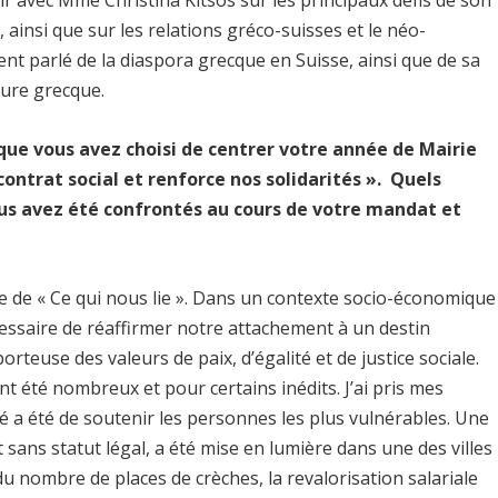
ir avec Mme Christina Kitsos sur les principaux défis de son
 ainsi que sur les relations gréco-suisses et le néo-
t parlé de la diaspora grecque en Suisse, ainsi que de sa
ture grecque.
que vous avez choisi de centrer votre année de Mairie
 contrat social et renforce nos solidarités ». Quels
ous avez été confrontés au cours de votre mandat et
ne de « Ce qui nous lie ». Dans un contexte socio-économique
cessaire de réaffirmer notre attachement à un destin
teuse des valeurs de paix, d’égalité et de justice sociale.
 été nombreux et pour certains inédits. J’ai pris mes
é a été de soutenir les personnes les plus vulnérables. Une
 sans statut légal, a été mise en lumière dans une des villes
u nombre de places de crèches, la revalorisation salariale