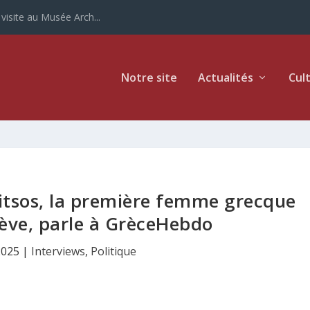
ur la Grèce
Notre site
Actualités
Cul
Kitsos, la première femme grecque
ève, parle à GrèceHebdo
2025
|
Interviews
,
Politique