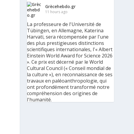
Grècehebdo.gr
11 hours ago
La professeure de l'Université de
Tübingen, en Allemagne, Katerina
Harvati, sera récompensée par l'une
des plus prestigieuses distinctions
scientifiques internationales, l'« Albert
Einstein World Award for Science 2026
». Ce prix est décerné par le World
Cultural Council (« Conseil mondial de
la culture »), en reconnaissance de ses
travaux en paléoanthropologie, qui
ont profondément transformé notre
compréhension des origines de
l'humanité.
« C'est une immense reconnaissance
pour mes recherches et pour mon
parcours scientifique, mais aussi pour
ma discipline dans son ensemble », a