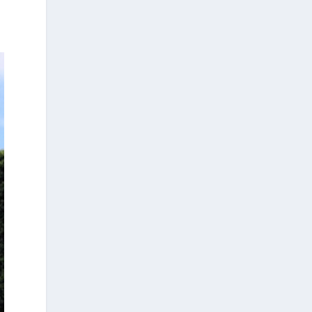
déclaré l'éminente
paléoanthropologue grecque à
l'Agence de presse grecque (AMNA). «
Elle met en lumière la portée
universelle de la paléoanthropologie,
une discipline qui apporte des
réponses à des questions
fondamentales pour toute l'humanité :
d'où venons-nous, comment sommes-
nous arrivés jusqu'ici et ce que l'avenir
pourrait nous réserver », a ajouté
Mme Harvati.
Le prix « Albert Einstein World Award
for Science » est décerné chaque
année depuis 1984 à des scientifiques
dont les contributions exceptionnelles
et durables à la recherche scientifique
et technologique ont été reconnues
au niveau international.