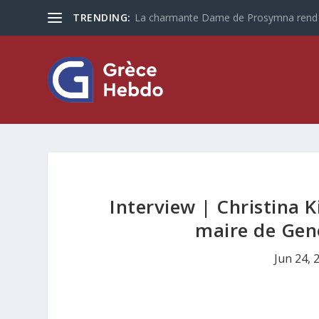
TRENDING:
Les touristes plus que jamais optent po
Interview | Christina 
maire de Gen
Jun 24, 