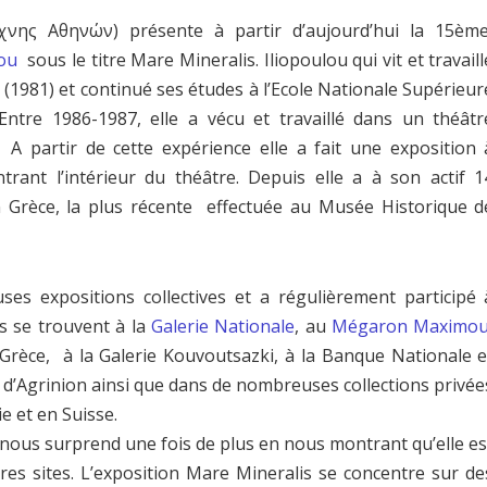
νης Αθηνών) présente à partir d’aujourd’hui la 15èm
lou
sous le titre Mare Mineralis. Iliopoulou qui vit et travaill
 (1981) et continué ses études à l’Ecole Nationale Supérieur
Entre 1986-1987, elle a vécu et travaillé dans un théâtr
A partir de cette expérience elle a fait une exposition 
ant l’intérieur du théâtre. Depuis elle a à son actif 1
n Grèce, la plus récente effectuée au Musée Historique d
es expositions collectives et a régulièrement participé 
s se trouvent à la
Galerie Nationale
, au
Mégaron Maximo
 Grèce, à la Galerie Kouvoutsazki, à la Banque Nationale e
t d’Agrinion ainsi que dans de nombreuses collections privée
e et en Suisse.
 nous surprend une fois de plus en nous montrant qu’elle es
tres sites. L’exposition Mare Mineralis se concentre sur de