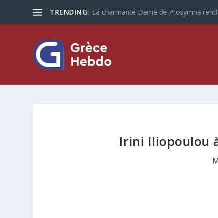
TRENDING:
La charmante Dame de Prosymna rend vi
Irini Iliopoulou
M