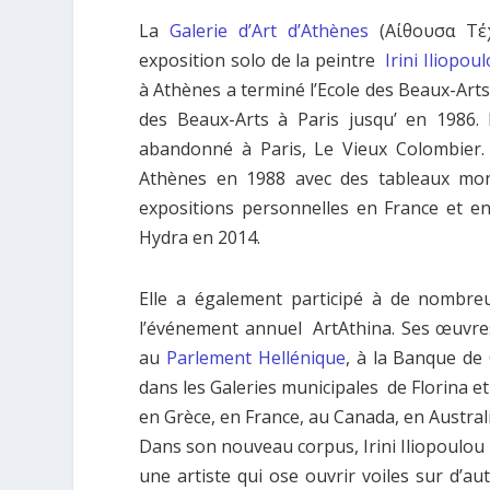
La
Galerie d’Art d’Athènes
(Αίθουσα Τέχ
exposition solo de la peintre
Irini Iliopou
à Athènes a terminé l’Ecole des Beaux-Arts
des Beaux-Arts à Paris jusqu’ en 1986. 
abandonné à Paris, Le Vieux Colombier. 
Athènes en 1988 avec des tableaux montr
expositions personnelles en France et e
Hydra en 2014.
Elle a également participé à de nombreus
l’événement annuel ArtAthina. Ses œuvre
au
Parlement Hellénique
, à la Banque de
dans les Galeries municipales de Florina e
en Grèce, en France, au Canada, en Australi
Dans son nouveau corpus, Irini Iliopoulou
une artiste qui ose ouvrir voiles sur d’au