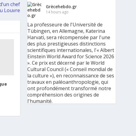
d’un chef
Grècehebdo.gr
au Louvre
14 hours ago
La professeure de l'Université de
Tübingen, en Allemagne, Katerina
Harvati, sera récompensée par l'une
des plus prestigieuses distinctions
scientifiques internationales, l'« Albert
Einstein World Award for Science 2026
». Ce prix est décerné par le World
Cultural Council (« Conseil mondial de
la culture »), en reconnaissance de ses
travaux en paléoanthropologie, qui
que
ont profondément transformé notre
compréhension des origines de
l'humanité.
« C'est une immense reconnaissance
pour mes recherches et pour mon
parcours scientifique, mais aussi pour
ma discipline dans son ensemble », a