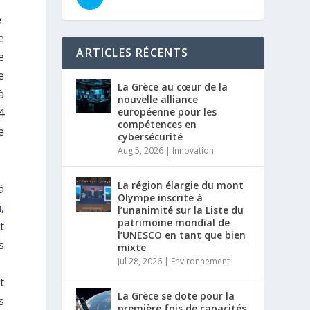
e
e
ARTICLES RÉCENTS
e
e
La Grèce au cœur de la
à
nouvelle alliance
4
européenne pour les
compétences en
e
cybersécurité
Aug 5, 2026
|
Innovation
La région élargie du mont
à
Olympe inscrite à
u
,
l’unanimité sur la Liste du
patrimoine mondial de
t
l’UNESCO en tant que bien
s
mixte
Jul 28, 2026
|
Environnement
t
La Grèce se dote pour la
s
première fois de capacités