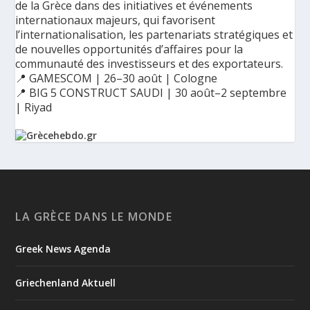
de la Grèce dans des initiatives et événements
internationaux majeurs, qui favorisent
l’internationalisation, les partenariats stratégiques et
de nouvelles opportunités d’affaires pour la
communauté des investisseurs et des exportateurs.
📍 GAMESCOM | 26–30 août | Cologne
📍 BIG 5 CONSTRUCT SAUDI | 30 août–2 septembre
| Riyad
Ο Αύγουστος είναι ο μήνας της προετοιμασίας.
Καθώς πλησιάζουμε στο τελευταίο τετράμηνο του 2026, η
Enterprise Greece προετοιμάζει τη δυναμική παρουσία της
Ελλάδας σε διεθνείς δράσεις, που ενισχύουν την
LA GRÈCE DANS LE MONDE
εξωστρέφεια, τις συνεργασίες και τις νέες επιχειρηματικές
ευκαιρίες για την επενδυτική και εξαγωγική κοινότητα.
Greek News Agenda
GAMESCOM | 26–30 Αυγούστου| Κολωνία
BIG 5 CONSTRUCT SAUDI | 30 Αυγούστου-2 Σεπτεμβρίου |
Ριάντ
Griechenland Aktuell
www.enterprisegreece.gov.gr
📍