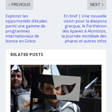
PREVIOUS
NEXT
Explorez les
En bref | Une nouvelle
opportunités d’études
vision pour la diaspora
parmi une gamme de
grecque, le Parthénon
programmes
des épaves à Alonissos,
internationaux de
la Journée mondiale des
licence en Grèce
phares et autres infos
RELATED POSTS