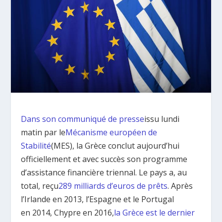
Dans son communiqué de presse
issu lundi
matin par le
Mécanisme européen de
Stabilité
(MES), la Grèce conclut aujourd’hui
officiellement et avec succès son programme
d’assistance financière triennal. Le pays a, au
total, reçu
289 milliards d’euros de prêts
. Après
l’Irlande en 2013, l’Espagne et le Portugal
en 2014, Chypre en 2016,
la Grèce est le dernier