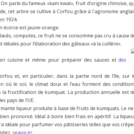
 On parle du fameux «kam kwat», fruit d’origine chinoise, qu
nde, cet arbre se cultive à Corfοu grâce à l´agronome anglai
 en 1924.
on écorce est jaune-orange.
 glacés, compotes, ce fruit ne se consomme pas cru à cause d
t idéales pour l’élaboration des gâteaux «à la cuillère».
et en cuisine et même pour préparer des sauces et
des
fou et, en particulier, dans la partie nord de l’île, sur l
 où le sol, le climat doux et l’eau forment des condition
à la fructification de kumquat. La production annuelle est d
es pays de l’UE.
mante liqueur produite à base de fruits de kumquats. Le ne
bien prononcé. Idéal à boire bien frais en apéritif. La liqueu
 idéale pour parfumer vos pâtisseries telles que vos crêpe
sitez,
seaop.gr
.