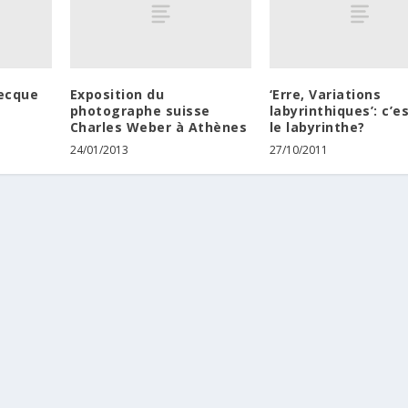
recque
Exposition du
‘Erre, Variations
photographe suisse
labyrinthiques’: c’e
Charles Weber à Athènes
le labyrinthe?
24/01/2013
27/10/2011