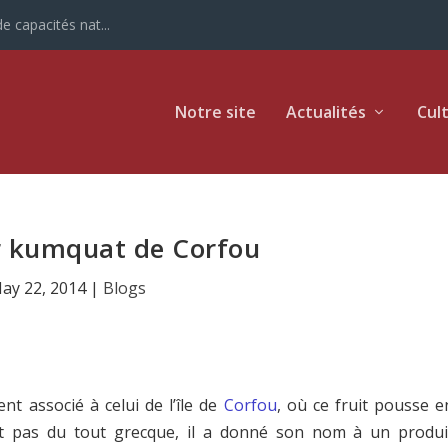
e capacités nat...
Notre site
Actualités
Cul
r kumquat de Corfou
ay 22, 2014
|
Blogs
t associé à celui de l’île de
Corfou
, où ce fruit pousse e
t pas du tout grecque, il a donné son nom à un produi