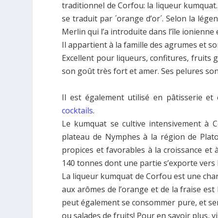
traditionnel de Corfοu: la liqueur kumquat.
se traduit par ´orange d’or´. Selon la lége
Merlin qui l’a introduite dans l’île ionienne
Il appartient à la famille des agrumes et s
Excellent pour liqueurs, confitures, fruits
son goût très fort et amer. Ses pelures son
Il est également utilisé en pâtisserie 
cocktails
.
Le kumquat se cultive intensivement à Cor
plateau de Nymphes à la région de Platon
propices et favorables à la croissance et 
140 tonnes dont une partie s’exporte vers l
La liqueur kumquat de Corfou est une char
aux arômes de l’orange et de la fraise est 
peut également se consommer pure, et sera
ou salades de fruits! Pour en savoir plus, vi