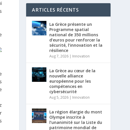
i
ARTICLES RÉCENTS
s
La Grèce présente un
Programme spatial
e
national de 350 millions
d’euros pour renforcer la
sécurité, l’innovation et la
résilience
Aug 7, 2026
|
Innovation
La Grèce au cœur de la
e
nouvelle alliance
s
européenne pour les
compétences en
e
cybersécurité
Aug 5, 2026
|
Innovation
z
La région élargie du mont
r
Olympe inscrite à
s
l’unanimité sur la Liste du
patrimoine mondial de