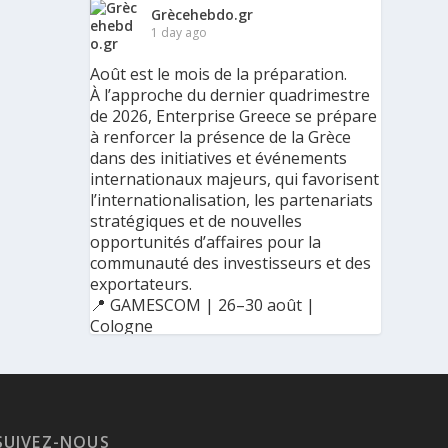
Grècehebdo.gr
1 day ago
Août est le mois de la préparation.
À l’approche du dernier quadrimestre
de 2026, Enterprise Greece se prépare
à renforcer la présence de la Grèce
dans des initiatives et événements
internationaux majeurs, qui favorisent
l’internationalisation, les partenariats
stratégiques et de nouvelles
opportunités d’affaires pour la
communauté des investisseurs et des
exportateurs.
📍 GAMESCOM | 26–30 août |
Cologne
📍 BIG 5 CONSTRUCT SAUDI | 30
août–2 septembre | Riyad
SUIVEZ-NOUS
Ο Αύγουστος είναι ο μήνας της