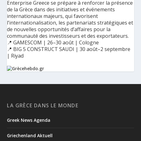
Enterprise Greece se prépare à renforcer la présence
de la Grèce dans des initiatives et événements
internationaux majeurs, qui favorisent
l’internationalisation, les partenariats stratégiques et
de nouvelles opportunités d’affaires pour la
communauté des investisseurs et des exportateurs.
📍 GAMESCOM | 26–30 août | Cologne
📍 BIG 5 CONSTRUCT SAUDI | 30 août–2 septembre
| Riyad
Ο Αύγουστος είναι ο μήνας της προετοιμασίας.
Καθώς πλησιάζουμε στο τελευταίο τετράμηνο του 2026, η
Enterprise Greece προετοιμάζει τη δυναμική παρουσία της
Ελλάδας σε διεθνείς δράσεις, που ενισχύουν την
LA GRÈCE DANS LE MONDE
εξωστρέφεια, τις συνεργασίες και τις νέες επιχειρηματικές
ευκαιρίες για την επενδυτική και εξαγωγική κοινότητα.
Greek News Agenda
GAMESCOM | 26–30 Αυγούστου| Κολωνία
BIG 5 CONSTRUCT SAUDI | 30 Αυγούστου-2 Σεπτεμβρίου |
Ριάντ
Griechenland Aktuell