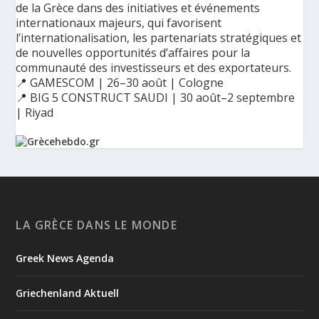
de la Grèce dans des initiatives et événements
internationaux majeurs, qui favorisent
l’internationalisation, les partenariats stratégiques et
de nouvelles opportunités d’affaires pour la
communauté des investisseurs et des exportateurs.
📍 GAMESCOM | 26–30 août | Cologne
📍 BIG 5 CONSTRUCT SAUDI | 30 août–2 septembre
| Riyad
Ο Αύγουστος είναι ο μήνας της προετοιμασίας.
Καθώς πλησιάζουμε στο τελευταίο τετράμηνο του 2026, η
Enterprise Greece προετοιμάζει τη δυναμική παρουσία της
Ελλάδας σε διεθνείς δράσεις, που ενισχύουν την
LA GRÈCE DANS LE MONDE
εξωστρέφεια, τις συνεργασίες και τις νέες επιχειρηματικές
ευκαιρίες για την επενδυτική και εξαγωγική κοινότητα.
Greek News Agenda
GAMESCOM | 26–30 Αυγούστου| Κολωνία
BIG 5 CONSTRUCT SAUDI | 30 Αυγούστου-2 Σεπτεμβρίου |
Ριάντ
Griechenland Aktuell
www.enterprisegreece.gov.gr
📍