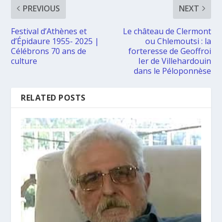
PREVIOUS
NEXT
Festival d’Athènes et
Le château de Clermont
d’Épidaure 1955- 2025 |
ou Chlemoutsi : la
Célébrons 70 ans de
forteresse de Geoffroi
culture
Ier de Villehardouin
dans le Péloponnèse
RELATED POSTS