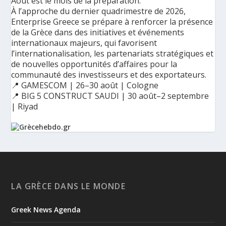
Août est le mois de la préparation.
À l’approche du dernier quadrimestre de 2026,
Enterprise Greece se prépare à renforcer la présence
de la Grèce dans des initiatives et événements
internationaux majeurs, qui favorisent
l’internationalisation, les partenariats stratégiques et
de nouvelles opportunités d’affaires pour la
communauté des investisseurs et des exportateurs.
📍 GAMESCOM | 26–30 août | Cologne
📍 BIG 5 CONSTRUCT SAUDI | 30 août–2 septembre
| Riyad
Ο Αύγουστος είναι ο μήνας της προετοιμασίας.
Καθώς πλησιάζουμε στο τελευταίο τετράμηνο του 2026, η
Enterprise Greece προετοιμάζει τη δυναμική παρουσία της
Ελλάδας σε διεθνείς δράσεις, που ενισχύουν την
LA GRÈCE DANS LE MONDE
εξωστρέφεια, τις συνεργασίες και τις νέες επιχειρηματικές
ευκαιρίες για την επενδυτική και εξαγωγική κοινότητα.
Greek News Agenda
GAMESCOM | 26–30 Αυγούστου| Κολωνία
BIG 5 CONSTRUCT SAUDI | 30 Αυγούστου-2 Σεπτεμβρίου |