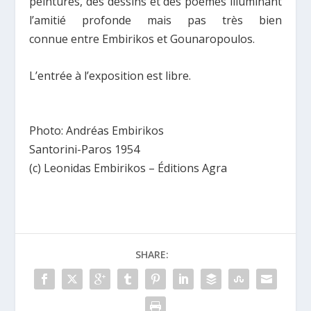
peintures, des dessins et des poèmes illuminant
l’amitié profonde mais pas très bien
connue
entre Embirikos et Gounaropoulos.
L’entrée à l’exposition est libre.
Photo: Andréas Embirikos
Santorini-Paros 1954
(c) Leonidas Embirikos –
É
ditions Agra
SHARE: