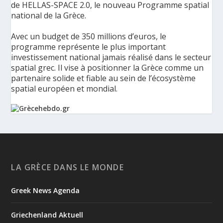
de HELLAS-SPACE 2.0, le nouveau Programme spatial
national de la Grèce.
Avec un budget de 350 millions d’euros, le
programme représente le plus important
investissement national jamais réalisé dans le secteur
spatial grec. Il vise à positionner la Grèce comme un
partenaire solide et fiable au sein de l’écosystème
spatial européen et mondial.
La Grèce présente un Programme spatial national de
350 millions d’euros pour renforcer la sécurité,
l’innovation et la résilience - Grèce Hebdo
Le ministère de la Gouvernance numérique et de
LA GRÈCE DANS LE MONDE
l’Intelligence artificielle a présenté les principaux axes de
HELLAS-SPACE 2.0, le nouveau Programme spatial national de
Greek News Agenda
la Grèce, une initiative de 350 millions d’euros destinée à
renforcer la sécurité, la résilience et les capacités tec...
Griechenland Aktuell