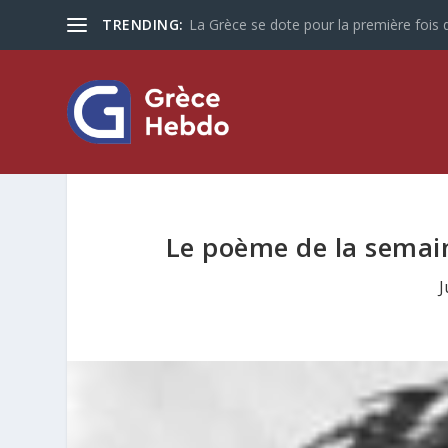
TRENDING:
La Grèce se dote pour la première fois d
Le poème de la semain
J