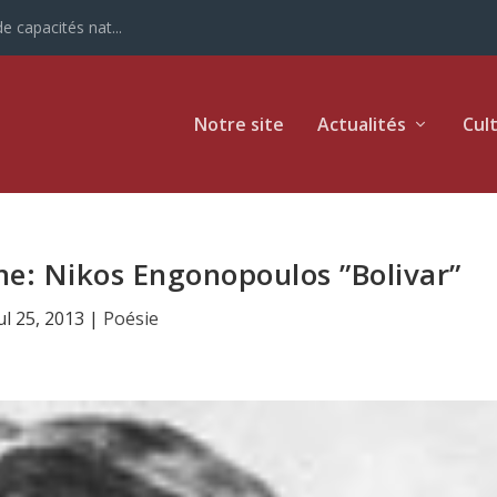
e capacités nat...
Notre site
Actualités
Cul
e: Nikos Engonopoulos ”Bolivar”
ul 25, 2013
|
Poésie