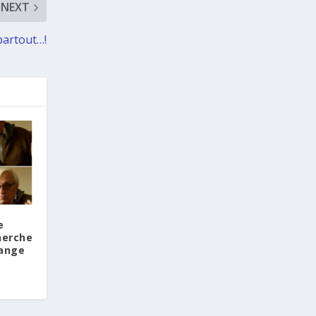
NEXT
2 days ago
partout…!
Les citoyens grecs résidant à
l’étranger qui souhaitent exercer leur
droit de vote lors des prochaines
élections nationales peuvent, de
manière simple et rapide, demander
leur inscription sur les listes
électorales spéciales des électeurs
résidant à l’étranger, via la plateforme
officielle
https://apodimoi.ypes.gov.gr
L’accès à la plateforme peut
s’effectuer au moyen des identifiants
personnels de l’Autorité indépendante
des recettes publiques (AADE) —
e
Taxisnet — ou au moyen d’une
herche
procédure d’identification à l’aide d’un
lange
passeport grec.
La procédure d’inscription ne prend
que quelques minutes. Les citoyens
peuvent également choisir le mode