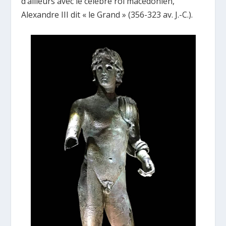
d’ailleurs avec le célèbre roi macédonien,
Alexandre III dit « le Grand » (356-323 av. J.-C.).