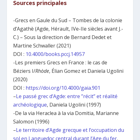
Sources principales
-Grecs en Gaule du Sud – Tombes de la colonie
d’Agathè (Agde, Hérault, IVe-IIe siècles avant J.-
C.) – Sous la direction de Bernard Dedet et
Martine Schwaller (2021)
DOI :
10.4000/books.pccj.14957
-Les premiers Grecs en France : le cas de
Béziers I/
Rhòde
, Élian Gomez et Daniela Ugolini
(2020)
DOI :
https://doi.org/10.4000/gaia.901
–
Le passé grec d’Agde: entre ”récit” et réalité
archéologique
, Daniela Ugolini (1997)
-De la via Heraclea à la via Domitia, Marianne
Salomon (1996)
–
Le territoire d’Agde grecque et l’occupation du
sol en Languedoc central durant l’Age du fer
,