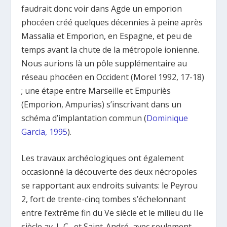
faudrait donc voir dans Agde un emporion
phocéen créé quelques décennies à peine après
Massalia et Emporion, en Espagne, et peu de
temps avant la chute de la métropole ionienne.
Nous aurions là un pôle supplémentaire au
réseau phocéen en Occident (Morel 1992, 17-18)
; une étape entre Marseille et Empuriès
(Emporion, Ampurias) s’inscrivant dans un
schéma d’implantation commun (
Dominique
Garcia, 1995
).
Les travaux archéologiques ont également
occasionné la découverte des deux nécropoles
se rapportant aux endroits suivants: le Peyrou
2, fort de trente-cinq tombes s’échelonnant
entre l’extrême fin du V
e
siècle et le milieu du II
e
siècle av. J.-C., et Saint-André, avec seulement