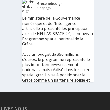
Grècehebdo.gr
1 day ago
Le ministère de la Gouvernance
numérique et de l’Intelligence
artificielle a présenté les principaux
axes de HELLAS-SPACE 2.0, le nouveau
Programme spatial national de la
Grèce.
Avec un budget de 350 millions
d’euros, le programme représente le
plus important investissement
national jamais réalisé dans le secteur
spatial grec. Il vise à positionner la
Grèce comme un partenaire solide et
fiable au sein de l’écosystème spatial
européen et mondial.
La Grèce présente un Programme
SUIVEZ-NOUS