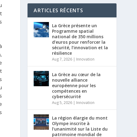
u
ARTICLES RÉCENTS
t
s
La Grèce présente un
Programme spatial
national de 350 millions
d’euros pour renforcer la
à
sécurité, l’innovation et la
résilience
,
Aug 7, 2026
|
Innovation
e
t
La Grèce au cœur de la
s
nouvelle alliance
européenne pour les
u
compétences en
s
cybersécurité
Aug 5, 2026
|
Innovation
e
s
La région élargie du mont
Olympe inscrite à
l’unanimité sur la Liste du
patrimoine mondial de