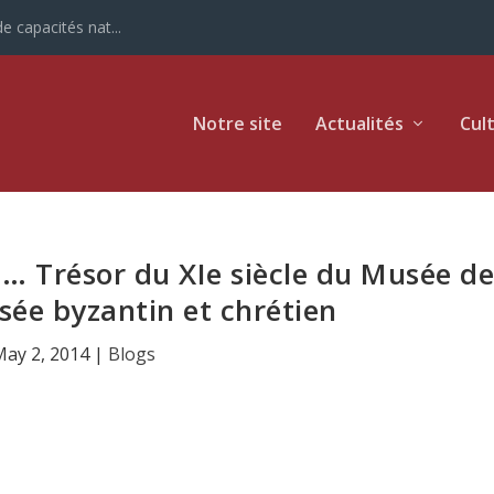
e capacités nat...
Notre site
Actualités
Cul
e … Trésor du XIe siècle du Musée d
sée byzantin et chrétien
May 2, 2014
|
Blogs