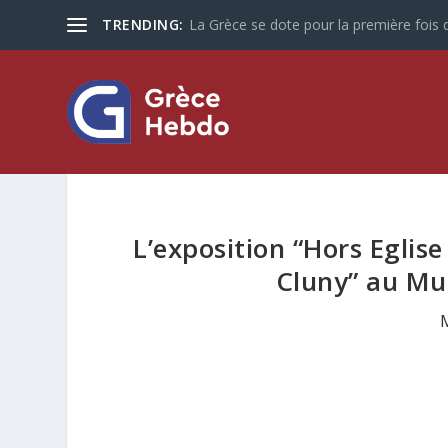
TRENDING:
La Grèce se dote pour la première fois d
L’exposition “Hors Eglis
Cluny” au Mu