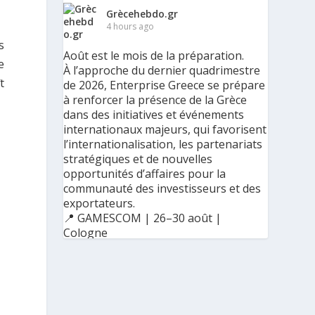
Grècehebdo.gr
4 hours ago
s
Août est le mois de la préparation.
e
À l’approche du dernier quadrimestre
t
de 2026, Enterprise Greece se prépare
à renforcer la présence de la Grèce
dans des initiatives et événements
internationaux majeurs, qui favorisent
l’internationalisation, les partenariats
stratégiques et de nouvelles
opportunités d’affaires pour la
communauté des investisseurs et des
exportateurs.
📍 GAMESCOM | 26–30 août |
Cologne
📍 BIG 5 CONSTRUCT SAUDI | 30
août–2 septembre | Riyad