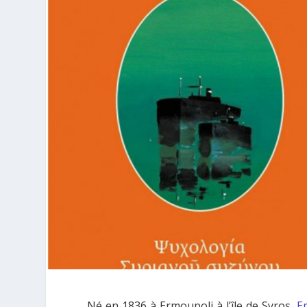
Né en 1836 à Ermoupoli à l’île de Syros,
E