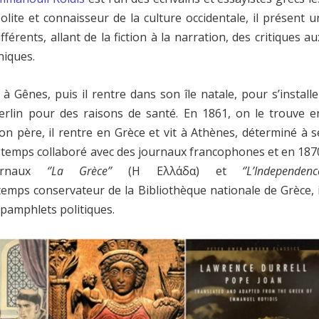
ite et connaisseur de la culture occidentale, il présent u
rents, allant de la fiction à la narration, des critiques au
niques.
 Gênes, puis il rentre dans son île natale, pour s’installe
erlin pour des raisons de santé. En 1861, on le trouve e
n père, il rentre en Grèce et vit à Athènes, déterminé à s
ngtemps collaboré avec des journaux francophones et en 187
urnaux
‘’La Grèce’’
(Η Ελλάδα) et
‘’L’Independenc
mps conservateur de la Bibliothèque nationale de Grèce, i
pamphlets politiques.