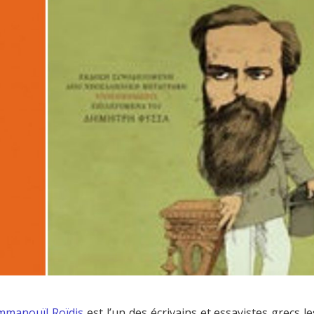
mmanouïl Roïdis
est l’un des écrivains et essayistes grecs le