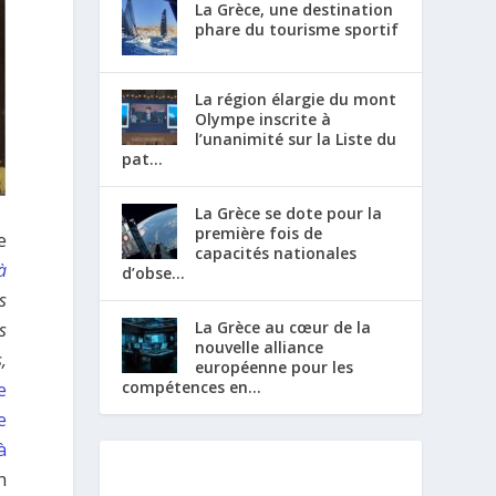
La Grèce, une destination
phare du tourisme sportif
La région élargie du mont
Olympe inscrite à
l’unanimité sur la Liste du
pat...
La Grèce se dote pour la
première fois de
e
capacités nationales
à
d’obse...
s
La Grèce au cœur de la
s
nouvelle alliance
,
européenne pour les
compétences en...
e
e
à
n