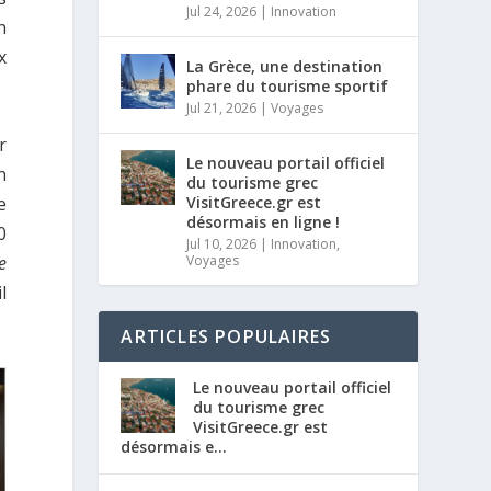
Jul 24, 2026
|
Innovation
n
x
La Grèce, une destination
phare du tourisme sportif
Jul 21, 2026
|
Voyages
r
Le nouveau portail officiel
n
du tourisme grec
VisitGreece.gr est
e
désormais en ligne !
0
Jul 10, 2026
|
Innovation
,
Voyages
e
l
ARTICLES POPULAIRES
Le nouveau portail officiel
du tourisme grec
VisitGreece.gr est
désormais e...