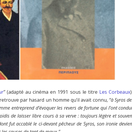
ur
’’
(adapté au cinéma en 1991 sous le titre
Les Corbeaux
 retrouve par hasard un homme qu’il avait connu,
“à Syros de
omme entreprend d’évoquer les revers de fortune qui l’ont condui
oïdis de laisser libre cours à sa verve : toujours légère et souven
nt fut accablé le ci-devant pêcheur de Syros, son ironie devien
 les causes de tant de maux.’’