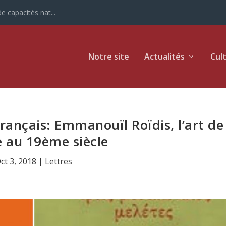
e capacités nat...
Notre site
Actualités
Cul
rançais: Emmanouïl Roïdis, l’art de
ie au 19ème siècle
ct 3, 2018
|
Lettres