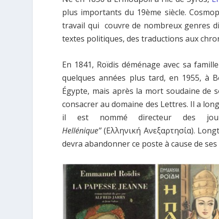
plus importants du 19ème siècle. Cosmopol
travail qui couvre de nombreux genres diffé
textes politiques, des traductions aux chro
En 1841, Roïdis déménage avec sa famille à
quelques années plus tard, en 1955, à B
Égypte, mais après la mort soudaine de so
consacrer au domaine des Lettres. Il a lo
il est nommé directeur des jo
Hellénique’’
(Ελληνική Ανεξαρτησία). Longte
devra abandonner ce poste à cause de ses 