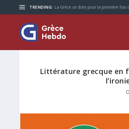
TRENDING:
La Grèce se dote pour la première fois d
Littérature grecque en f
l’iron
O