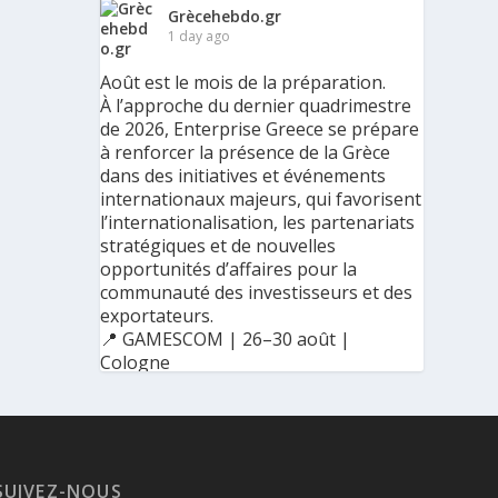
Grècehebdo.gr
1 day ago
Août est le mois de la préparation.
À l’approche du dernier quadrimestre
de 2026, Enterprise Greece se prépare
à renforcer la présence de la Grèce
dans des initiatives et événements
internationaux majeurs, qui favorisent
l’internationalisation, les partenariats
stratégiques et de nouvelles
opportunités d’affaires pour la
communauté des investisseurs et des
exportateurs.
📍 GAMESCOM | 26–30 août |
Cologne
📍 BIG 5 CONSTRUCT SAUDI | 30
août–2 septembre | Riyad
SUIVEZ-NOUS
Ο Αύγουστος είναι ο μήνας της