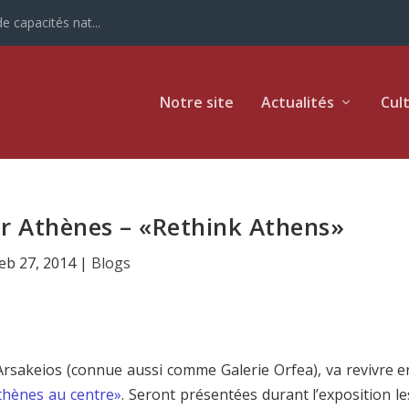
e capacités nat...
Notre site
Actualités
Cul
r Athènes – «Rethink Athens»
eb 27, 2014
|
Blogs
 Arsakeios
(connue aussi comme Galerie Orfea), va revivre e
thènes au centre»
. Seront présentées durant l’exposition le