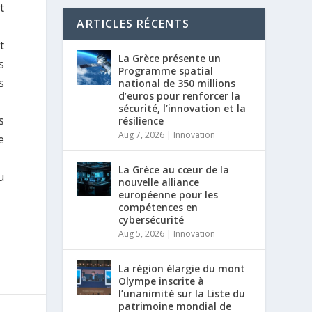
t
ARTICLES RÉCENTS
t
La Grèce présente un
s
Programme spatial
s
national de 350 millions
d’euros pour renforcer la
sécurité, l’innovation et la
s
résilience
Aug 7, 2026
|
Innovation
e
La Grèce au cœur de la
u
nouvelle alliance
européenne pour les
compétences en
cybersécurité
Aug 5, 2026
|
Innovation
La région élargie du mont
Olympe inscrite à
l’unanimité sur la Liste du
patrimoine mondial de