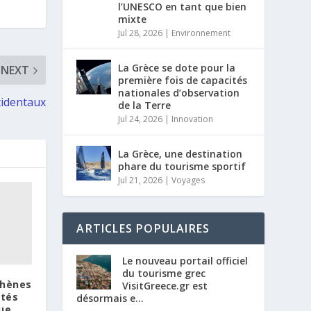
l’UNESCO en tant que bien
mixte
Jul 28, 2026
|
Environnement
La Grèce se dote pour la
NEXT
première fois de capacités
nationales d’observation
cidentaux
de la Terre
Jul 24, 2026
|
Innovation
La Grèce, une destination
phare du tourisme sportif
Jul 21, 2026
|
Voyages
ARTICLES POPULAIRES
Le nouveau portail officiel
du tourisme grec
thènes
VisitGreece.gr est
ités
désormais e...
que