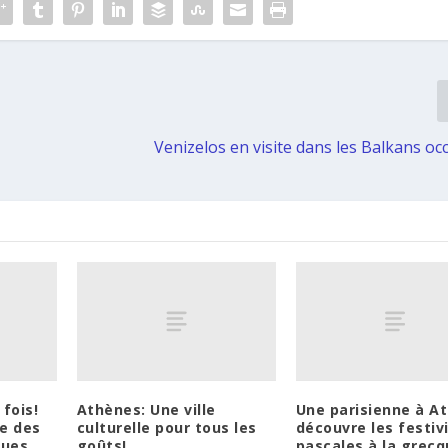
e
Venizelos en visite dans les Balkans oc
 fois!
Athènes: Une ville
Une parisienne à A
ue des
culturelle pour tous les
découvre les festiv
ues.
goûts!
pascales à la grec