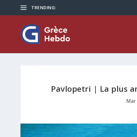
TRENDING:
Les touristes plus que jamais optent po
Pavlopetri | La plus 
Mar 