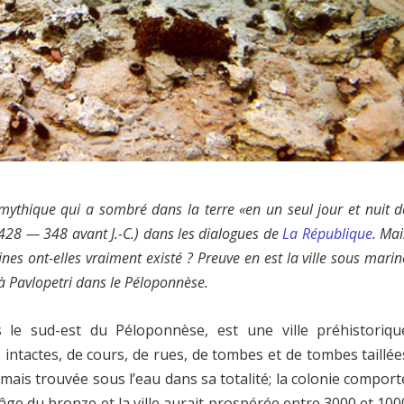
e mythique qui a sombré dans la terre «en un seul jour et nuit d
428 — 348 avant J.-C.) dans les dialogues de
La République
. Mai
nes ont-elles vraiment existé ? Preuve en est la ville sous marin
 Pavlopetri dans le Péloponnèse.
 le sud-est du Péloponnèse, est une ville préhistoriqu
ntactes, de cours, de rues, de tombes et de tombes taillée
jamais trouvée sous l’eau dans sa totalité; la colonie comport
l’âge du bronze et la ville aurait prospérée entre 3000 et 100