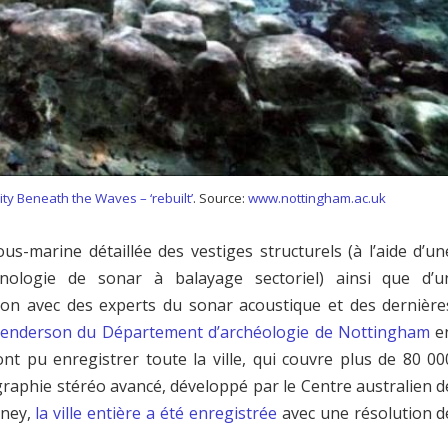
ity Beneath the Waves – ‘rebuilt’
. Source:
www.nottingham.ac.uk
s-marine détaillée des vestiges structurels (à l’aide d’un
hnologie de sonar à balayage sectoriel) ainsi que d’u
ation avec des experts du sonar acoustique et des dernière
Henderson du Département d’archéologie de Nottingham
e
nt pu enregistrer toute la ville, qui couvre plus de 80 00
ographie stéréo avancé, développé par le Centre australien d
dney,
la ville entière a été enregistrée
avec une résolution d