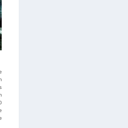
droit de vote : par correspondance ou
en se rendant physiquement dans leur
bureau de vote.
3
+
Photos from Consulate General of
Greece in Chicago's post
e
5
1
n
View on Facebook
s
n
Grècehebdo.gr
2 days ago
0
e
L’Université Columbia et l’Université
d’Ioannina mettent en œuvre
e
conjointement le programme