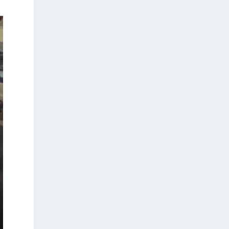
international de recherche « Healing
Roots ».
Réalisé en collaboration avec la
Région d’Épire, la Société de recherche
et d’intervention psychosociales ainsi
que le Réseau pour les droits de
l’enfant, ce programme vise à étudier
et à évaluer les dispositifs de santé
mentale destinés aux réfugiés et aux
migrants, afin de concevoir de
nouvelles interventions adaptées aux
conditions réelles de leur vie
quotidienne. Les chercheurs
concentrent leurs travaux sur la Grèce
et les Balkans, tout en étudiant
également d’autres régions du monde
qui accueillent des réfugiés.
Le programme, récompensé par le «
Columbia World Projects Impact
Award » en juin 2024 pour son
approche innovante, se déroule en
deux phases. La première s’est