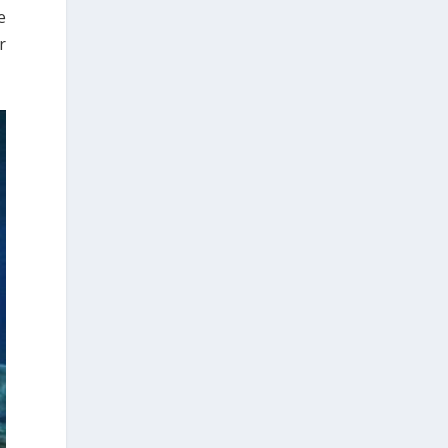
e
Les citoyens grecs résidant à
r
l’étranger qui souhaitent exercer leur
droit de vote lors des prochaines
élections nationales peuvent, de
manière simple et rapide, demander
leur inscription sur les listes
électorales spéciales des électeurs
résidant à l’étranger, via la plateforme
officielle
https://apodimoi.ypes.gov.gr
L’accès à la plateforme peut
s’effectuer au moyen des identifiants
personnels de l’Autorité indépendante
des recettes publiques (AADE) —
Taxisnet — ou au moyen d’une
procédure d’identification à l’aide d’un
passeport grec.
La procédure d’inscription ne prend
que quelques minutes. Les citoyens
peuvent également choisir le mode
selon lequel ils souhaitent exercer leur