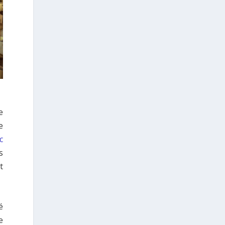
προετοιμασίας.
Καθώς πλησιάζουμε στο τελευταίο
τετράμηνο του 2026, η Enterprise Greece
προετοιμάζει τη δυναμική παρουσία της
Ελλάδας σε διεθνείς δράσεις, που
ενισχύουν την εξωστρέφεια, τις
συνεργασίες και τις νέες επιχειρηματικές
ευκαιρίες για την επενδυτική και
εξαγωγική κοινότητα.
GAMESCOM | 26–30 Αυγούστου| Κολωνία
BIG 5 CONSTRUCT SAUDI | 30 Αυγούστου-2
e
Σεπτεμβρίου | Ριάντ
e
www.enterprisegreece.gov.gr
📍
c
s
#EnterpriseGreece
#InvestInGreece
#GreekExports
#EconomicGrowth
t
4
View on Facebook
é
Grècehebdo.gr
e
2 days ago