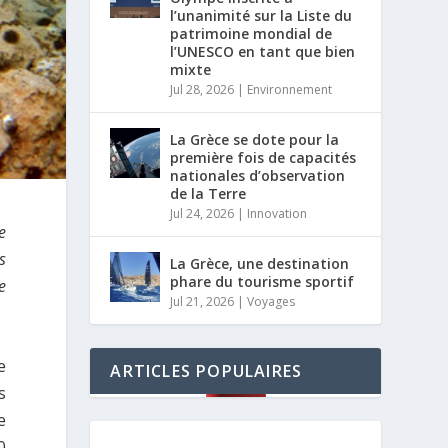
l’unanimité sur la Liste du
patrimoine mondial de
l’UNESCO en tant que bien
mixte
Jul 28, 2026
|
Environnement
La Grèce se dote pour la
première fois de capacités
nationales d’observation
de la Terre
Jul 24, 2026
|
Innovation
e
s
La Grèce, une destination
phare du tourisme sportif
e
Jul 21, 2026
|
Voyages
e
ARTICLES POPULAIRES
s
e
0