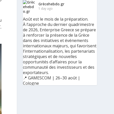
Grècehebdo.gr
1 day ago
Août est le mois de la préparation.
u
À l’approche du dernier quadrimestre
.
de 2026, Enterprise Greece se prépare
à renforcer la présence de la Grèce
dans des initiatives et événements
internationaux majeurs, qui favorisent
l’internationalisation, les partenariats
stratégiques et de nouvelles
opportunités d’affaires pour la
communauté des investisseurs et des
exportateurs.
📍 GAMESCOM | 26–30 août |
Cologne
📍 BIG 5 CONSTRUCT SAUDI | 30
août–2 septembre | Riyad
Ο Αύγουστος είναι ο μήνας της