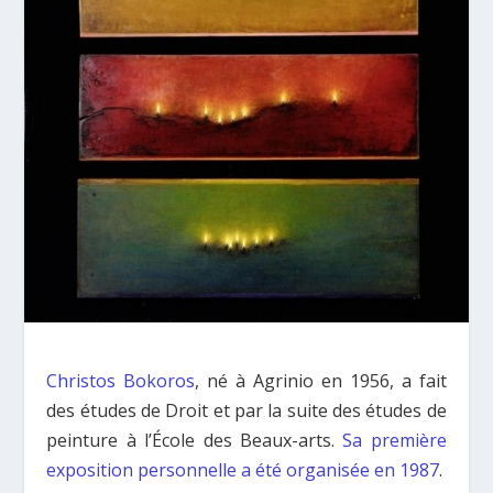
Christos Bokoros
, né à Agrinio en 1956, a fait
des études de Droit et par la suite des études de
peinture à l’École des Beaux-arts.
Sa première
exposition personnelle a été organisée en 1987
.