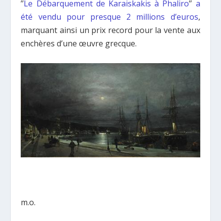
’’
Le Débarquement de Karaiskakis à Phaliro
’’
a
été vendu pour presque 2 millions d’euros
,
marquant ainsi un prix record pour la vente aux
enchères d’une œuvre grecque.
m.o.