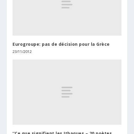
Eurogroupe: pas de décision pour la Grèce
23/11/2012
‘’Ce que signifient les Ithaques – 20 poètes