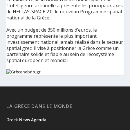
l’Intelligence artificielle a présenté les principaux axes
de HELLAS-SPACE 2.0, le nouveau Programme spatial
national de la Grèce.
Avec un budget de 350 millions d’euros, le
programme représente le plus important
investissement national jamais réalisé dans le secteur
spatial grec. Il vise à positionner la Grèce comme un
partenaire solide et fiable au sein de l’écosystème
spatial européen et mondial.
La Grèce présente un Programme spatial national de
350 millions d’euros pour renforcer la sécurité,
l’innovation et la résilience - Grèce Hebdo
Le ministère de la Gouvernance numérique et de
LA GRÈCE DANS LE MONDE
l’Intelligence artificielle a présenté les principaux axes de
HELLAS-SPACE 2.0, le nouveau Programme spatial national de
Greek News Agenda
la Grèce, une initiative de 350 millions d’euros destinée à