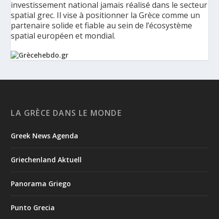
investissement national jamais réalisé dans le secteur
spatial grec. Il vise à positionner la Grèce comme un
partenaire solide et fiable au sein de l’écosystème
spatial européen et mondial.
La Grèce présente un Programme spatial national de
350 millions d’euros pour renforcer la sécurité,
l’innovation et la résilience - Grèce Hebdo
Le ministère de la Gouvernance numérique et de
LA GRÈCE DANS LE MONDE
l’Intelligence artificielle a présenté les principaux axes de
HELLAS-SPACE 2.0, le nouveau Programme spatial national de
Greek News Agenda
la Grèce, une initiative de 350 millions d’euros destinée à
renforcer la sécurité, la résilience et les capacités tec...
Griechenland Aktuell
4
1
View on Facebook
Panorama Griego
Grècehebdo.gr
Punto Grecia
2 days ago