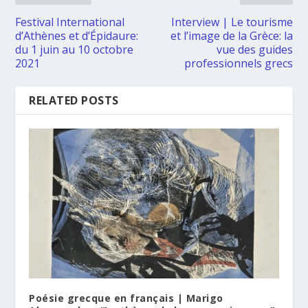
Festival International
Interview | Le tourisme
d’Athènes et d’Épidaure:
et l’image de la Grèce: la
du 1 juin au 10 octobre
vue des guides
2021
professionnels grecs
RELATED POSTS
Poésie grecque en français | Marigo