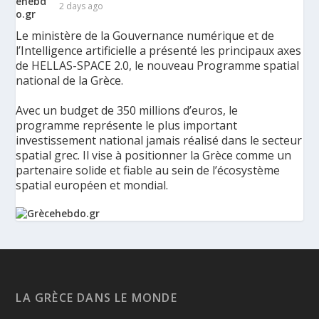
2 days ago
Le ministère de la Gouvernance numérique et de
l’Intelligence artificielle a présenté les principaux axes
de HELLAS-SPACE 2.0, le nouveau Programme spatial
national de la Grèce.
Avec un budget de 350 millions d’euros, le
programme représente le plus important
investissement national jamais réalisé dans le secteur
spatial grec. Il vise à positionner la Grèce comme un
partenaire solide et fiable au sein de l’écosystème
spatial européen et mondial.
La Grèce présente un Programme spatial national de
350 millions d’euros pour renforcer la sécurité,
l’innovation et la résilience - Grèce Hebdo
Le ministère de la Gouvernance numérique et de
LA GRÈCE DANS LE MONDE
l’Intelligence artificielle a présenté les principaux axes de