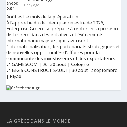
1 day ago
Août est le mois de la préparation.
À l’approche du dernier quadrimestre de 2026,
Enterprise Greece se prépare à renforcer la présence
de la Grèce dans des initiatives et événements
internationaux majeurs, qui favorisent
l’internationalisation, les partenariats stratégiques et
de nouvelles opportunités d’affaires pour la
communauté des investisseurs et des exportateurs.
📍 GAMESCOM | 26–30 août | Cologne
📍 BIG 5 CONSTRUCT SAUDI | 30 août–2 septembre
| Riyad
Ο Αύγουστος είναι ο μήνας της προετοιμασίας.
Καθώς πλησιάζουμε στο τελευταίο τετράμηνο του 2026, η
Enterprise Greece προετοιμάζει τη δυναμική παρουσία της
Ελλάδας σε διεθνείς δράσεις, που ενισχύουν την
LA GRÈCE DANS LE MONDE
εξωστρέφεια, τις συνεργασίες και τις νέες επιχειρηματικές