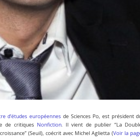
tre d’études européennes
de Sciences Po, est président d
e de critiques
Nonfiction
. Il vient de publier “La Doubl
oissance” (Seuil), coécrit avec Michel Aglietta (
Voir la pag