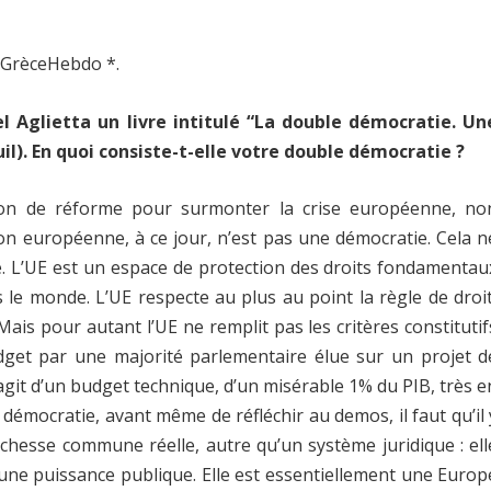
 GrèceHebdo *.
 Aglietta un livre intitulé “La double démocratie. Un
uil). Εn quoi consiste-t-elle votre double démocratie ?
ion de réforme pour surmonter la crise européenne, no
nion européenne, à ce jour, n’est pas une démocratie. Cela n
ue. L’UE est un espace de protection des droits fondamentau
s le monde. L’UE respecte au plus au point la règle de droit
 Mais pour autant l’UE ne remplit pas les critères constitutif
dget par une majorité parlementaire élue sur un projet d
s’agit d’un budget technique, d’un misérable 1% du PIB, très e
En démocratie, avant même de réfléchir au demos, il faut qu’il 
richesse commune réelle, autre qu’un système juridique : ell
s une puissance publique. Elle est essentiellement une Europ