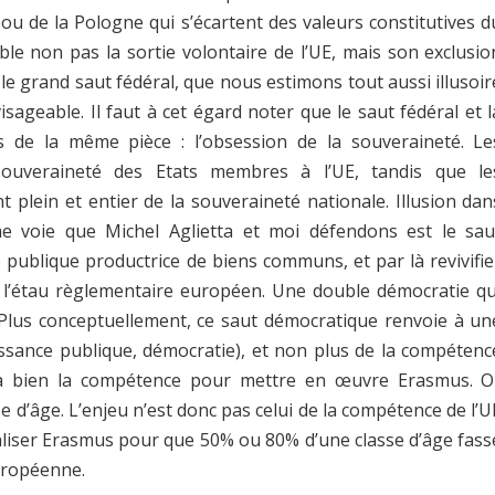
 ou de la Pologne qui s’écartent des valeurs constitutives d
le non pas la sortie volontaire de l’UE, mais son exclusio
t le grand saut fédéral, que nous estimons tout aussi illusoir
isageable. Il faut à cet égard noter que le saut fédéral et l
es de la même pièce : l’obsession de la souveraineté. Le
souveraineté des Etats membres à l’UE, tandis que le
 plein et entier de la souveraineté nationale. Illusion dan
e voie que Michel Aglietta et moi défendons est le sau
 publique productrice de biens communs, et par là revivifie
 l’étau règlementaire européen. Une double démocratie qu
Plus conceptuellement, ce saut démocratique renvoie à un
issance publique, démocratie), et non plus de la compétenc
UE a bien la compétence pour mettre en œuvre Erasmus. O
d’âge. L’enjeu n’est donc pas celui de la compétence de l’U
raliser Erasmus pour que 50% ou 80% d’une classe d’âge fass
européenne.