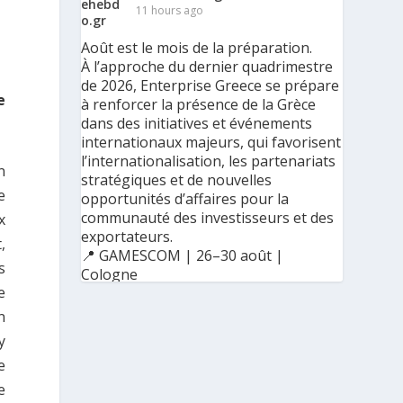
11 hours ago
Août est le mois de la préparation.
À l’approche du dernier quadrimestre
de 2026, Enterprise Greece se prépare
e
à renforcer la présence de la Grèce
dans des initiatives et événements
internationaux majeurs, qui favorisent
l’internationalisation, les partenariats
n
stratégiques et de nouvelles
e
opportunités d’affaires pour la
communauté des investisseurs et des
x
exportateurs.
,
📍 GAMESCOM | 26–30 août |
s
Cologne
e
📍 BIG 5 CONSTRUCT SAUDI | 30
août–2 septembre | Riyad
n
y
e
Ο Αύγουστος είναι ο μήνας της
e
προετοιμασίας.