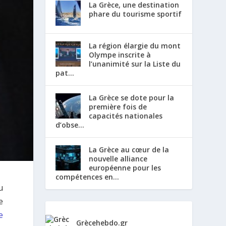
La Grèce, une destination
phare du tourisme sportif
La région élargie du mont
Olympe inscrite à
l’unanimité sur la Liste du
pat...
La Grèce se dote pour la
première fois de
capacités nationales
d’obse...
La Grèce au cœur de la
nouvelle alliance
européenne pour les
compétences en...
u
e
e
Grècehebdo.gr