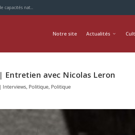
e capacités nat...
Notre site
Actualités
Cul
| Entretien avec Nicolas Leron
|
Interviews
,
Politique
,
Politique