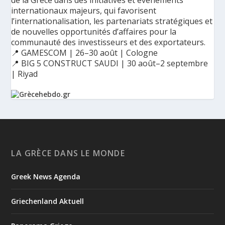
de la Grèce dans des initiatives et événements
internationaux majeurs, qui favorisent
l’internationalisation, les partenariats stratégiques et
de nouvelles opportunités d’affaires pour la
communauté des investisseurs et des exportateurs.
📍 GAMESCOM | 26–30 août | Cologne
📍 BIG 5 CONSTRUCT SAUDI | 30 août–2 septembre
| Riyad
Ο Αύγουστος είναι ο μήνας της προετοιμασίας.
Καθώς πλησιάζουμε στο τελευταίο τετράμηνο του 2026, η
Enterprise Greece προετοιμάζει τη δυναμική παρουσία της
Ελλάδας σε διεθνείς δράσεις, που ενισχύουν την
LA GRÈCE DANS LE MONDE
εξωστρέφεια, τις συνεργασίες και τις νέες επιχειρηματικές
ευκαιρίες για την επενδυτική και εξαγωγική κοινότητα.
Greek News Agenda
GAMESCOM | 26–30 Αυγούστου| Κολωνία
BIG 5 CONSTRUCT SAUDI | 30 Αυγούστου-2 Σεπτεμβρίου |
Ριάντ
Griechenland Aktuell
www.enterprisegreece.gov.gr
📍