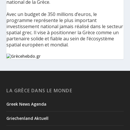
national de la Grèce.
Avec un budget de 350 millions d’euros, le
programme représente le plus important
investissement national jamais réalisé dans le secteur
spatial grec. Il vise à positionner la Grèce comme un
partenaire solide et fiable au sein de l’écosystème
spatial européen et mondial.
La Grèce présente un Programme spatial national de
350 millions d’euros pour renforcer la sécurité,
l’innovation et la résilience - Grèce Hebdo
Le ministère de la Gouvernance numérique et de
LA GRÈCE DANS LE MONDE
l’Intelligence artificielle a présenté les principaux axes de
HELLAS-SPACE 2.0, le nouveau Programme spatial national de
Greek News Agenda
la Grèce, une initiative de 350 millions d’euros destinée à
renforcer la sécurité, la résilience et les capacités tec...
Griechenland Aktuell
4
1
View on Facebook