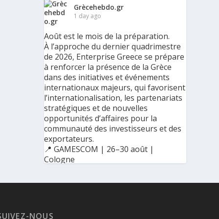
Grècehebdo.gr
1 day ago
Août est le mois de la préparation.
À l’approche du dernier quadrimestre
de 2026, Enterprise Greece se prépare
à renforcer la présence de la Grèce
dans des initiatives et événements
internationaux majeurs, qui favorisent
l’internationalisation, les partenariats
stratégiques et de nouvelles
opportunités d’affaires pour la
communauté des investisseurs et des
exportateurs.
📍 GAMESCOM | 26–30 août |
Cologne
📍 BIG 5 CONSTRUCT SAUDI | 30
août–2 septembre | Riyad
SUIVEZ-NOUS
Ο Αύγουστος είναι ο μήνας της