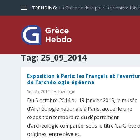
TRENDING:
La Grèce se dote pour la première fois d
Tag:
25_09_2014
Exposition à Paris: les Français et l’aventu
de l’archéologie égéenne
Sep 25, 2014
|
Archéologie
Du 5 octobre 2014 au 19 janvier 2015, le musée
d’Archéologie nationale à Paris, accueille une
exposition temporaire du département
d’archéologie comparée, sous le titre ‘La Grèce 
origines, entre rêve et...