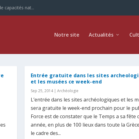
e capacités nat...
Notre site
Actualités
Cul
re
Entrée gratuite dans les sites archeolog
et les musées ce week-end
Sep 25, 2014
|
Archéologie
L’entrée dans les sites archéologiques et les 
sera gratuite le week-end prochain pour le pub
Force est de constater que le Temps a sa fête 
des
année, en plus de 100 lieux dans toute la Grèc
le cadre des...