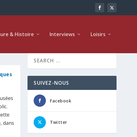
ture & Histoire
Interviews
Loisirs
iques
SUIVEZ-NOUS
musées
Facebook
lic.
cette
Twitter
e, dans